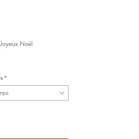
 Joyeux Noël
es
*
amps